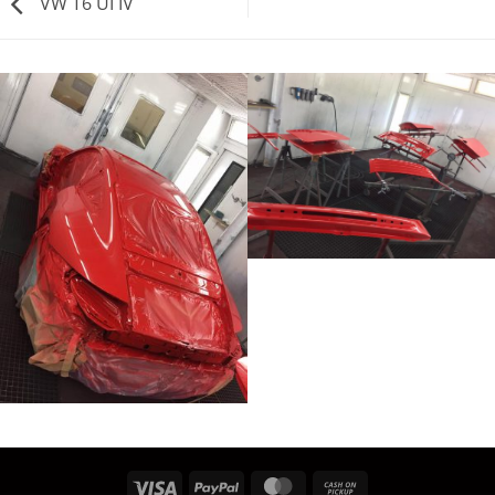
VW T6 UI IV
Visa
PayPal
MasterCard
Cash