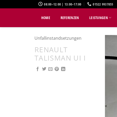
Zum
08:00–12:00 | 13:00–17:00
01522 9937855
Inhalt
springen
HOME
REFERENZEN
LEISTUNGEN
Unfallinstandsetzungen
RENAULT
TALISMAN UI I