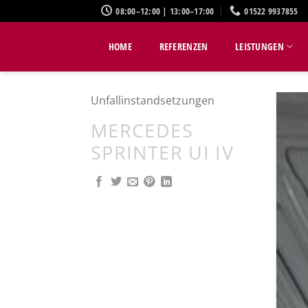
Zum
08:00–12:00 | 13:00–17:00
01522 9937855
Inhalt
springen
HOME
REFERENZEN
LEISTUNGEN
Unfallinstandsetzungen
MERCEDES
SPRINTER UI IV