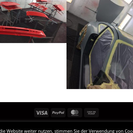
Visa
PayPal
MasterCard
Cash
on
SHOP
LEISTUNGEN
PORTFOLIO
KONTAKT
DATENSCHUTZERKLÄRUN
Pickup
die Website weiter nutzen, stimmen Sie der Verwendung von Coo