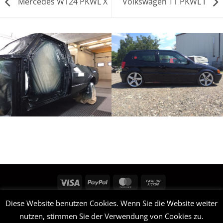
Mercedes W124 PKWL X
Volkswagen T1 PKWL I
Visa
PayPal
MasterCard
Cash
on
STARTSEITE
SHOP
LEISTUNGEN
PORTFOLIO
KONTAKT
Diese Website benutzen Cookies. Wenn Sie die Website weiter
Pickup
DATENSCHUTZERKLÄRUNG
IMPRESSUM
nutzen, stimmen Sie der Verwendung von Cookies zu.