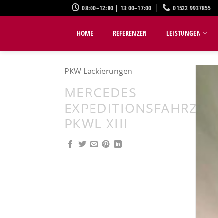
Zum
08:00–12:00 | 13:00–17:00
01522 9937855
Inhalt
springen
HOME
REFERENZEN
LEISTUNGEN
PKW Lackierungen
MERCEDES
EXPEDITIONSFAHRZEU
PKWL XIII