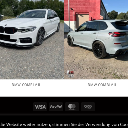
BMW COMBI V II
BMW COMBI V II
Visa
PayPal
MasterCard
Cash
on
SHOP
LEISTUNGEN
PORTFOLIO
KONTAKT
DATENSCHUTZERKLÄRUN
Pickup
die Website weiter nutzen, stimmen Sie der Verwendung von Coo
 2026 ©
Lackservice Lehmann
| bereitgestellt von ToniBoehm-Medi