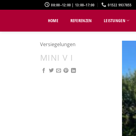
Zum
08:00–12:00 | 13:00–17:00
01522 9937855
Inhalt
springen
HOME
REFERENZEN
LEISTUNGEN
Versiegelungen
MINI V I