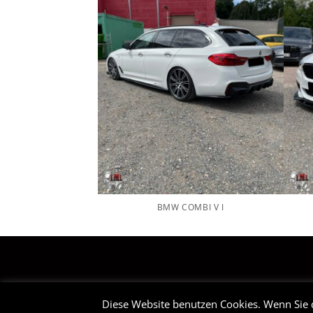
BMW COMBI V I
STARTSEITE
Diese Website benutzen Cookies. Wenn Sie 
Copyright