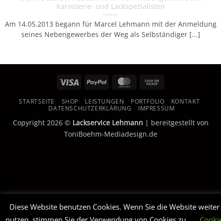
Karosserie- und Lackspezialisten
Am 14.05.2013 begann für Marcel Lehmann mit der Anmeldung
seines Nebengewerbes der Weg als Selbständiger [...]
Visa
PayPal
MasterCard
Cash
on
STARTSEITE
SHOP
LEISTUNGEN
PORTFOLIO
KONTAKT
Pickup
DATENSCHUTZERKLÄRUNG
IMPRESSUM
Copyright 2026 ©
Lackservice Lehmann
| bereitgestellt von
ToniBoehm-Mediadesign.de
Diese Website benutzen Cookies. Wenn Sie die Website weiter
nutzen, stimmen Sie der Verwendung von Cookies zu.
Cooki